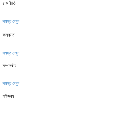
রাজনীতি
সমস্ত দেখুন
কলকাতা
সমস্ত দেখুন
সম্পাদকীয়
সমস্ত দেখুন
পশ্চিমবঙ্গ