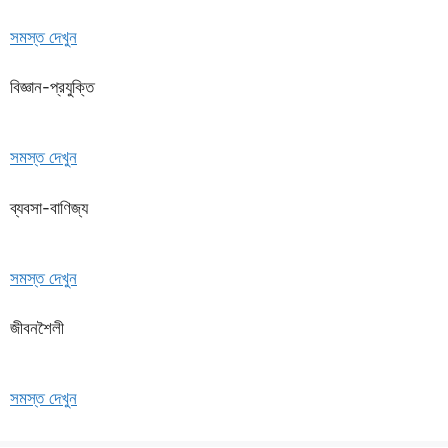
সমস্ত দেখুন
বিজ্ঞান-প্রযুক্তি
সমস্ত দেখুন
ব্যবসা-বাণিজ্য
সমস্ত দেখুন
জীবনশৈলী
সমস্ত দেখুন