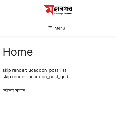
Skip
to
content
Menu
Home
skip render: ucaddon_post_list
skip render: ucaddon_post_grid
সর্বশেষ সংবাদ