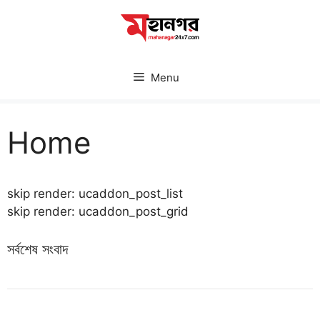
Skip
to
content
Menu
Home
skip render: ucaddon_post_list
skip render: ucaddon_post_grid
সর্বশেষ সংবাদ