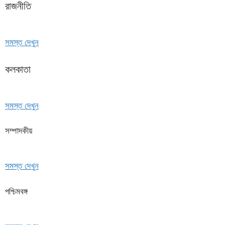
রাজনীতি
সমস্ত দেখুন
কলকাতা
সমস্ত দেখুন
সম্পাদকীয়
সমস্ত দেখুন
পশ্চিমবঙ্গ