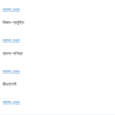
সমস্ত দেখুন
বিজ্ঞান-প্রযুক্তি
সমস্ত দেখুন
ব্যবসা-বাণিজ্য
সমস্ত দেখুন
জীবনশৈলী
সমস্ত দেখুন