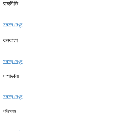
রাজনীতি
সমস্ত দেখুন
কলকাতা
সমস্ত দেখুন
সম্পাদকীয়
সমস্ত দেখুন
পশ্চিমবঙ্গ