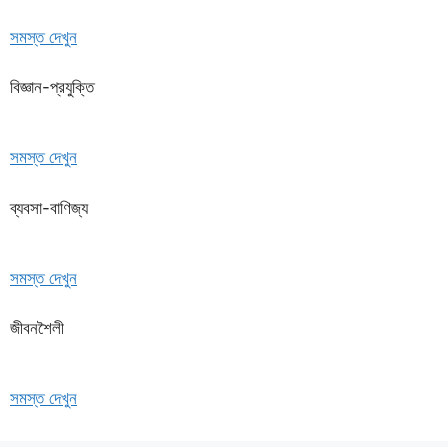
সমস্ত দেখুন
বিজ্ঞান-প্রযুক্তি
সমস্ত দেখুন
ব্যবসা-বাণিজ্য
সমস্ত দেখুন
জীবনশৈলী
সমস্ত দেখুন