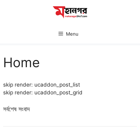
Skip
to
content
Menu
Home
skip render: ucaddon_post_list
skip render: ucaddon_post_grid
সর্বশেষ সংবাদ