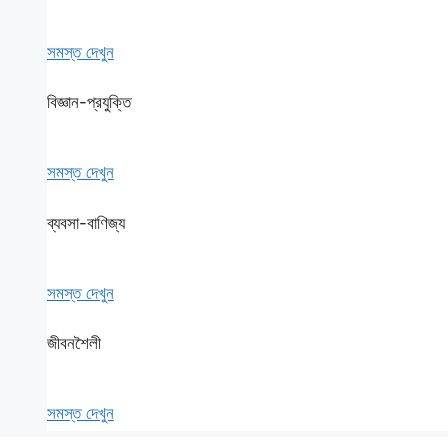
সমস্ত দেখুন
বিজ্ঞান-প্রযুক্তি
সমস্ত দেখুন
ব্যবসা-বাণিজ্য
সমস্ত দেখুন
জীবনশৈলী
সমস্ত দেখুন