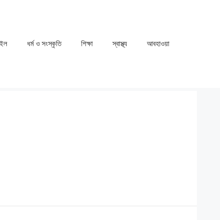
াইল
ধর্ম ও সংস্কৃতি
⁠⁠শিক্ষা
⁠⁠স্বাস্থ্য
⁠⁠আবহাওয়া