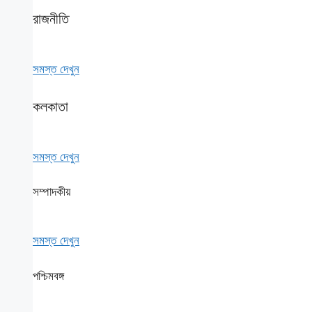
রাজনীতি
সমস্ত দেখুন
কলকাতা
সমস্ত দেখুন
সম্পাদকীয়
সমস্ত দেখুন
পশ্চিমবঙ্গ