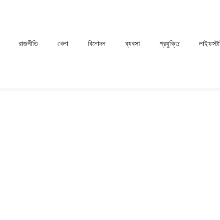
রাজনীতি
খেলা
⁠বিনোদন
ব্যবসা
প্রযুক্তি
লাইফস্ট