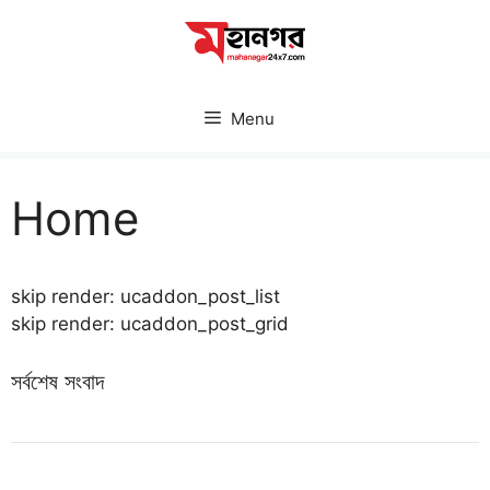
Skip
to
content
Menu
Home
skip render: ucaddon_post_list
skip render: ucaddon_post_grid
সর্বশেষ সংবাদ