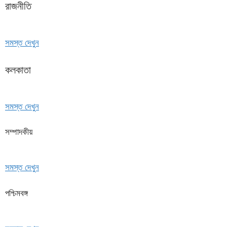
রাজনীতি
সমস্ত দেখুন
কলকাতা
সমস্ত দেখুন
সম্পাদকীয়
সমস্ত দেখুন
পশ্চিমবঙ্গ