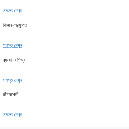
সমস্ত দেখুন
বিজ্ঞান-প্রযুক্তি
সমস্ত দেখুন
ব্যবসা-বাণিজ্য
সমস্ত দেখুন
জীবনশৈলী
সমস্ত দেখুন