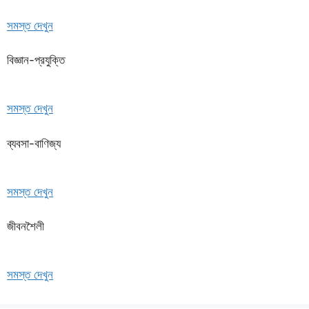
সমস্ত দেখুন
বিজ্ঞান-প্রযুক্তি
সমস্ত দেখুন
ব্যবসা-বাণিজ্য
সমস্ত দেখুন
জীবনশৈলী
সমস্ত দেখুন