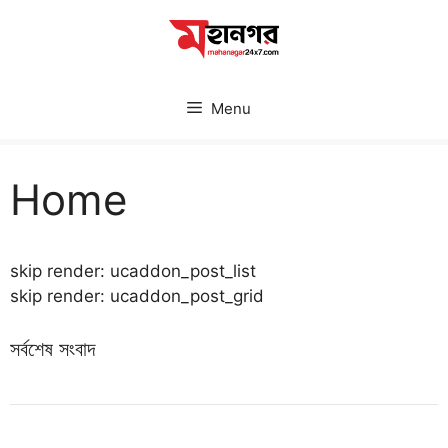
Skip
to
content
Menu
Home
skip render: ucaddon_post_list
skip render: ucaddon_post_grid
সর্বশেষ সংবাদ