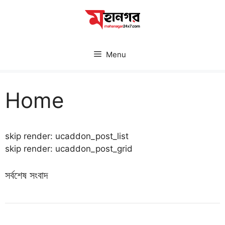
Skip
to
content
Menu
Home
skip render: ucaddon_post_list
skip render: ucaddon_post_grid
সর্বশেষ সংবাদ