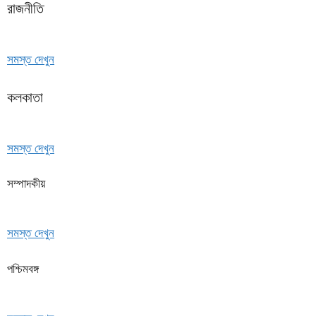
রাজনীতি
সমস্ত দেখুন
কলকাতা
সমস্ত দেখুন
সম্পাদকীয়
সমস্ত দেখুন
পশ্চিমবঙ্গ