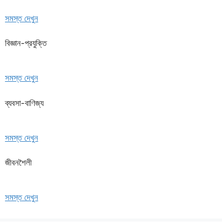
সমস্ত দেখুন
বিজ্ঞান-প্রযুক্তি
সমস্ত দেখুন
ব্যবসা-বাণিজ্য
সমস্ত দেখুন
জীবনশৈলী
সমস্ত দেখুন