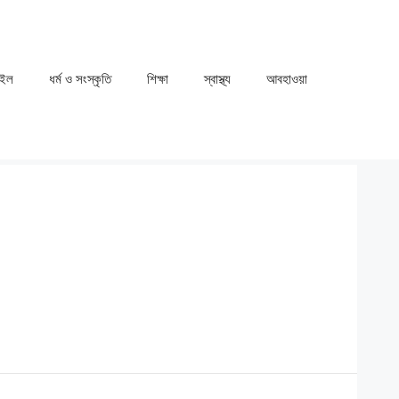
াইল
ধর্ম ও সংস্কৃতি
⁠⁠শিক্ষা
⁠⁠স্বাস্থ্য
⁠⁠আবহাওয়া