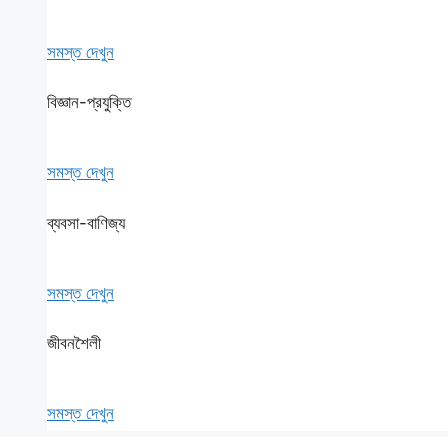
সমস্ত দেখুন
বিজ্ঞান-প্রযুক্তি
সমস্ত দেখুন
ব্যবসা-বাণিজ্য
সমস্ত দেখুন
জীবনশৈলী
সমস্ত দেখুন