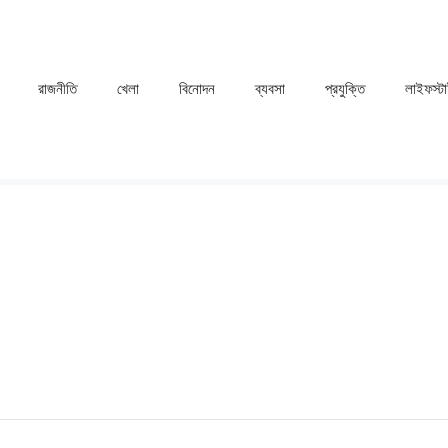
রাজনীতি
খেলা
⁠বিনোদন
ব্যবসা
প্রযুক্তি
লাইফস্ট