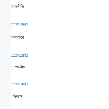
রাজনীতি
সমস্ত দেখুন
কলকাতা
সমস্ত দেখুন
সম্পাদকীয়
সমস্ত দেখুন
পশ্চিমবঙ্গ