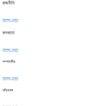
রাজনীতি
সমস্ত দেখুন
কলকাতা
সমস্ত দেখুন
সম্পাদকীয়
সমস্ত দেখুন
পশ্চিমবঙ্গ