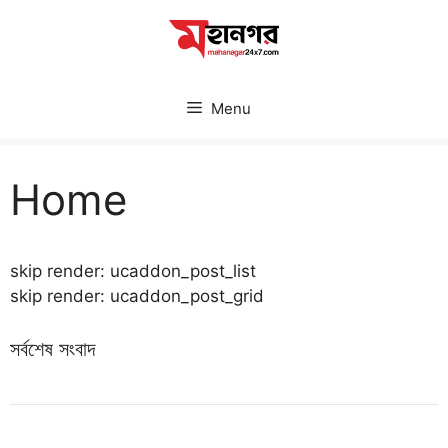
Skip
to
content
Menu
Home
skip render: ucaddon_post_list
skip render: ucaddon_post_grid
সর্বশেষ সংবাদ