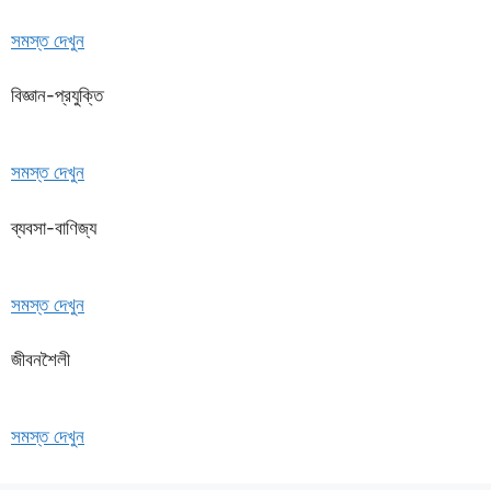
সমস্ত দেখুন
বিজ্ঞান-প্রযুক্তি
সমস্ত দেখুন
ব্যবসা-বাণিজ্য
সমস্ত দেখুন
জীবনশৈলী
সমস্ত দেখুন