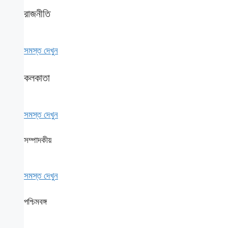
রাজনীতি
সমস্ত দেখুন
কলকাতা
সমস্ত দেখুন
সম্পাদকীয়
সমস্ত দেখুন
পশ্চিমবঙ্গ