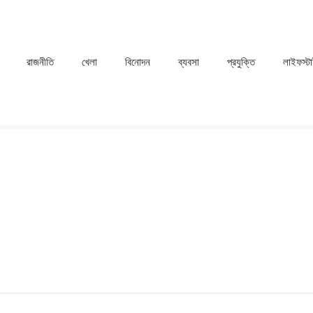
রাজনীতি
খেলা
⁠বিনোদন
ব্যবসা
প্রযুক্তি
লাইফস্ট