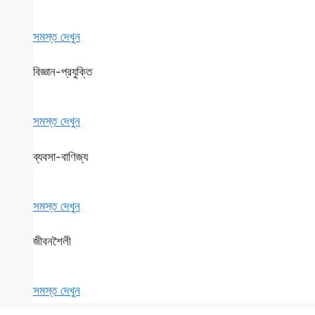
সমস্ত দেখুন
বিজ্ঞান-প্রযুক্তি
সমস্ত দেখুন
ব্যবসা-বাণিজ্য
সমস্ত দেখুন
জীবনশৈলী
সমস্ত দেখুন