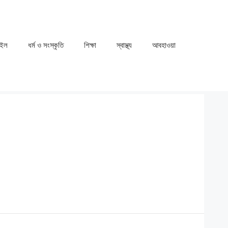
াইল
ধর্ম ও সংস্কৃতি
⁠⁠শিক্ষা
⁠⁠স্বাস্থ্য
⁠⁠আবহাওয়া