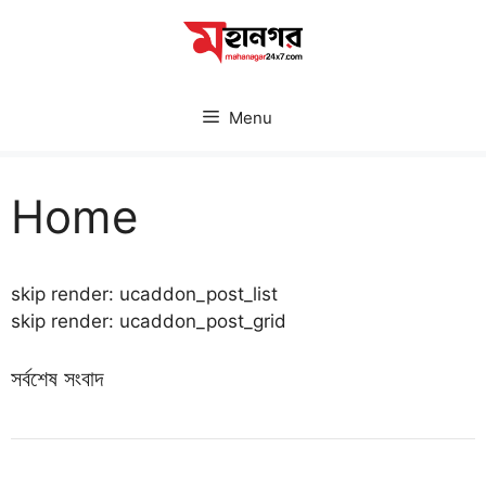
Skip
to
content
Menu
Home
skip render: ucaddon_post_list
skip render: ucaddon_post_grid
সর্বশেষ সংবাদ