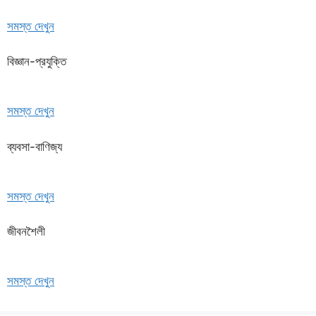
সমস্ত দেখুন
বিজ্ঞান-প্রযুক্তি
সমস্ত দেখুন
ব্যবসা-বাণিজ্য
সমস্ত দেখুন
জীবনশৈলী
সমস্ত দেখুন