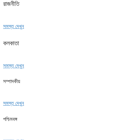
রাজনীতি
সমস্ত দেখুন
কলকাতা
সমস্ত দেখুন
সম্পাদকীয়
সমস্ত দেখুন
পশ্চিমবঙ্গ