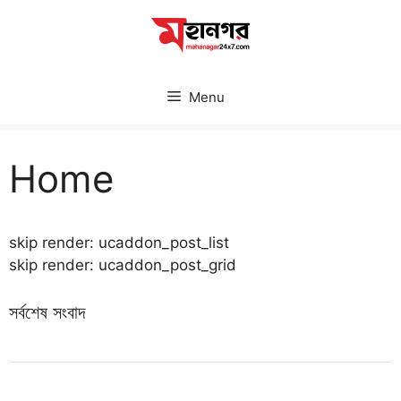
Skip
to
content
Menu
Home
skip render: ucaddon_post_list
skip render: ucaddon_post_grid
সর্বশেষ সংবাদ