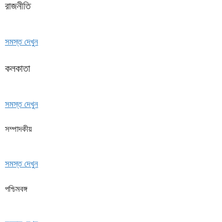
রাজনীতি
সমস্ত দেখুন
কলকাতা
সমস্ত দেখুন
সম্পাদকীয়
সমস্ত দেখুন
পশ্চিমবঙ্গ