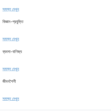
সমস্ত দেখুন
বিজ্ঞান-প্রযুক্তি
সমস্ত দেখুন
ব্যবসা-বাণিজ্য
সমস্ত দেখুন
জীবনশৈলী
সমস্ত দেখুন