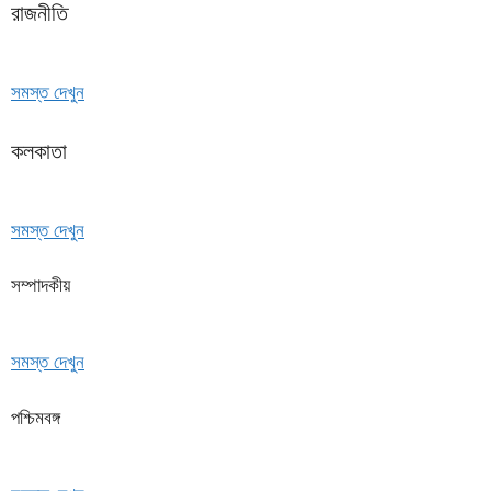
রাজনীতি
সমস্ত দেখুন
কলকাতা
সমস্ত দেখুন
সম্পাদকীয়
সমস্ত দেখুন
পশ্চিমবঙ্গ