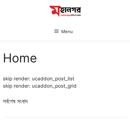
Skip
to
content
Menu
Home
skip render: ucaddon_post_list
skip render: ucaddon_post_grid
সর্বশেষ সংবাদ