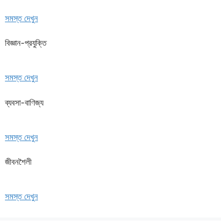
সমস্ত দেখুন
বিজ্ঞান-প্রযুক্তি
সমস্ত দেখুন
ব্যবসা-বাণিজ্য
সমস্ত দেখুন
জীবনশৈলী
সমস্ত দেখুন