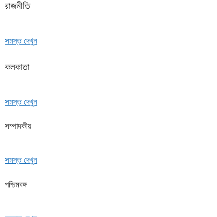
রাজনীতি
সমস্ত দেখুন
কলকাতা
সমস্ত দেখুন
সম্পাদকীয়
সমস্ত দেখুন
পশ্চিমবঙ্গ