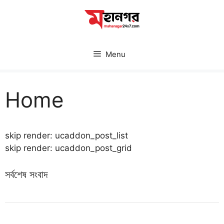
Skip
to
content
Menu
Home
skip render: ucaddon_post_list
skip render: ucaddon_post_grid
সর্বশেষ সংবাদ