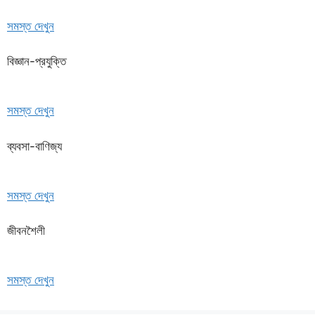
সমস্ত দেখুন
বিজ্ঞান-প্রযুক্তি
সমস্ত দেখুন
ব্যবসা-বাণিজ্য
সমস্ত দেখুন
জীবনশৈলী
সমস্ত দেখুন