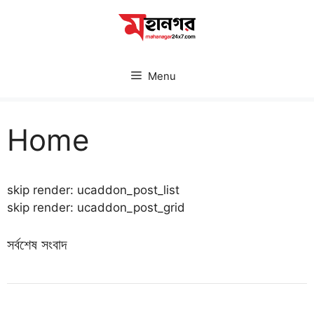
Skip
to
content
Menu
Home
skip render: ucaddon_post_list
skip render: ucaddon_post_grid
সর্বশেষ সংবাদ