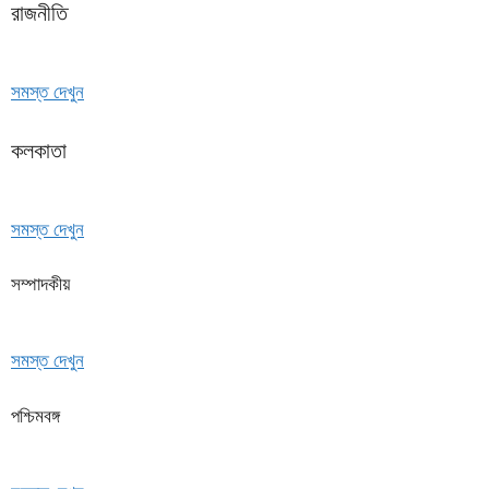
রাজনীতি
সমস্ত দেখুন
কলকাতা
সমস্ত দেখুন
সম্পাদকীয়
সমস্ত দেখুন
পশ্চিমবঙ্গ