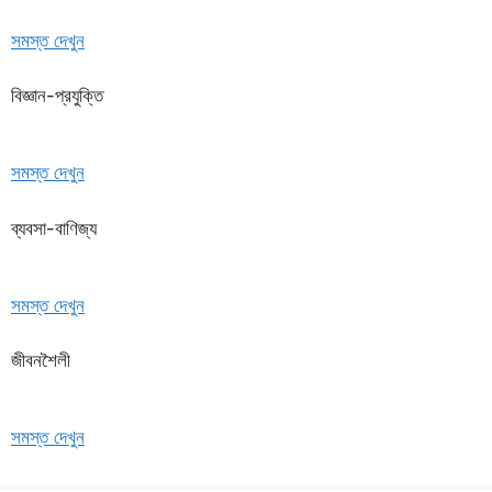
সমস্ত দেখুন
বিজ্ঞান-প্রযুক্তি
সমস্ত দেখুন
ব্যবসা-বাণিজ্য
সমস্ত দেখুন
জীবনশৈলী
সমস্ত দেখুন