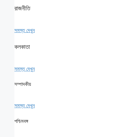
রাজনীতি
সমস্ত দেখুন
কলকাতা
সমস্ত দেখুন
সম্পাদকীয়
সমস্ত দেখুন
পশ্চিমবঙ্গ