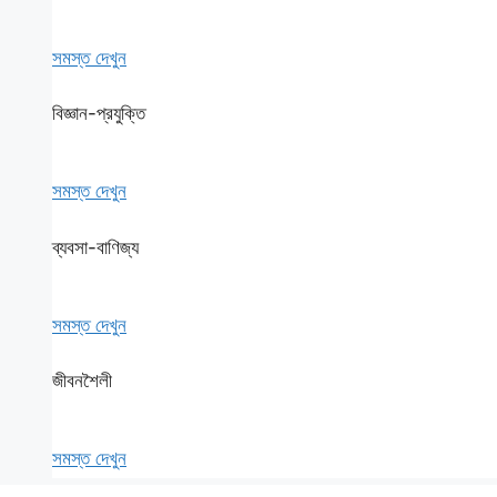
সমস্ত দেখুন
বিজ্ঞান-প্রযুক্তি
সমস্ত দেখুন
ব্যবসা-বাণিজ্য
সমস্ত দেখুন
জীবনশৈলী
সমস্ত দেখুন