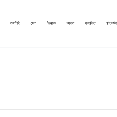
রাজনীতি
খেলা
⁠বিনোদন
ব্যবসা
প্রযুক্তি
লাইফস্ট