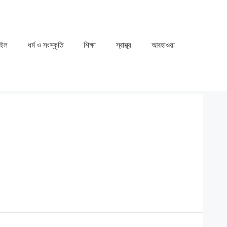
াইল
ধর্ম ও সংস্কৃতি
⁠⁠শিক্ষা
⁠⁠স্বাস্থ্য
⁠⁠আবহাওয়া