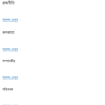
রাজনীতি
সমস্ত দেখুন
কলকাতা
সমস্ত দেখুন
সম্পাদকীয়
সমস্ত দেখুন
পশ্চিমবঙ্গ