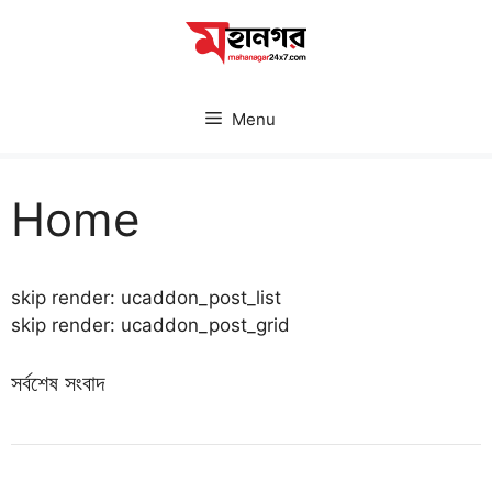
Skip
to
content
Menu
Home
skip render: ucaddon_post_list
skip render: ucaddon_post_grid
সর্বশেষ সংবাদ