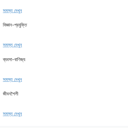
সমস্ত দেখুন
বিজ্ঞান-প্রযুক্তি
সমস্ত দেখুন
ব্যবসা-বাণিজ্য
সমস্ত দেখুন
জীবনশৈলী
সমস্ত দেখুন