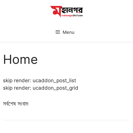
Skip
to
content
Menu
Home
skip render: ucaddon_post_list
skip render: ucaddon_post_grid
সর্বশেষ সংবাদ