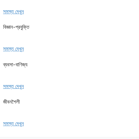
সমস্ত দেখুন
বিজ্ঞান-প্রযুক্তি
সমস্ত দেখুন
ব্যবসা-বাণিজ্য
সমস্ত দেখুন
জীবনশৈলী
সমস্ত দেখুন