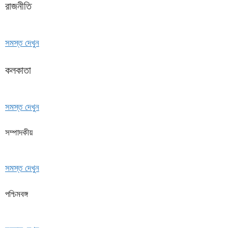
রাজনীতি
সমস্ত দেখুন
কলকাতা
সমস্ত দেখুন
সম্পাদকীয়
সমস্ত দেখুন
পশ্চিমবঙ্গ