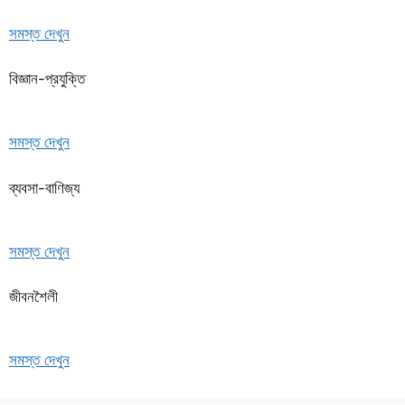
সমস্ত দেখুন
বিজ্ঞান-প্রযুক্তি
সমস্ত দেখুন
ব্যবসা-বাণিজ্য
সমস্ত দেখুন
জীবনশৈলী
সমস্ত দেখুন