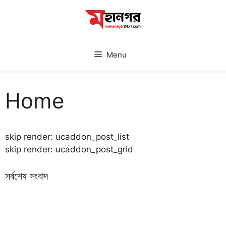
Skip
to
content
Menu
Home
skip render: ucaddon_post_list
skip render: ucaddon_post_grid
সর্বশেষ সংবাদ