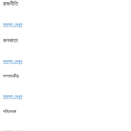
রাজনীতি
সমস্ত দেখুন
কলকাতা
সমস্ত দেখুন
সম্পাদকীয়
সমস্ত দেখুন
পশ্চিমবঙ্গ