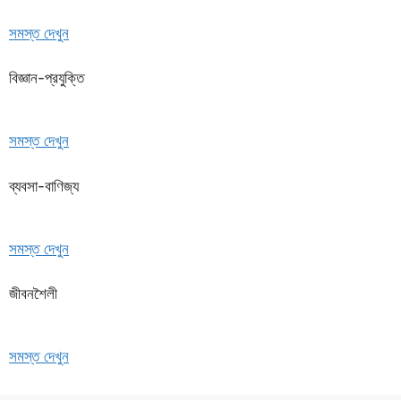
সমস্ত দেখুন
বিজ্ঞান-প্রযুক্তি
সমস্ত দেখুন
ব্যবসা-বাণিজ্য
সমস্ত দেখুন
জীবনশৈলী
সমস্ত দেখুন