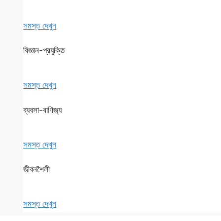
সমস্ত দেখুন
বিজ্ঞান-প্রযুক্তি
সমস্ত দেখুন
ব্যবসা-বাণিজ্য
সমস্ত দেখুন
জীবনশৈলী
সমস্ত দেখুন