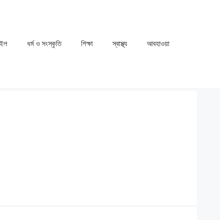
াইল
ধর্ম ও সংস্কৃতি
⁠⁠শিক্ষা
⁠⁠স্বাস্থ্য
⁠⁠আবহাওয়া