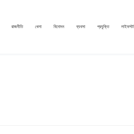
রাজনীতি
খেলা
⁠বিনোদন
ব্যবসা
প্রযুক্তি
লাইফস্ট