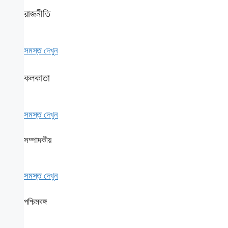
রাজনীতি
সমস্ত দেখুন
কলকাতা
সমস্ত দেখুন
সম্পাদকীয়
সমস্ত দেখুন
পশ্চিমবঙ্গ