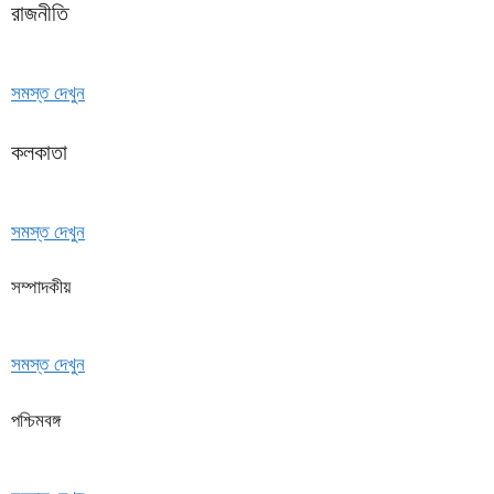
রাজনীতি
সমস্ত দেখুন
কলকাতা
সমস্ত দেখুন
সম্পাদকীয়
সমস্ত দেখুন
পশ্চিমবঙ্গ