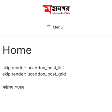
Skip
to
content
Menu
Home
skip render: ucaddon_post_list
skip render: ucaddon_post_grid
সর্বশেষ সংবাদ