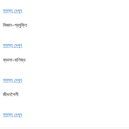
সমস্ত দেখুন
বিজ্ঞান-প্রযুক্তি
সমস্ত দেখুন
ব্যবসা-বাণিজ্য
সমস্ত দেখুন
জীবনশৈলী
সমস্ত দেখুন