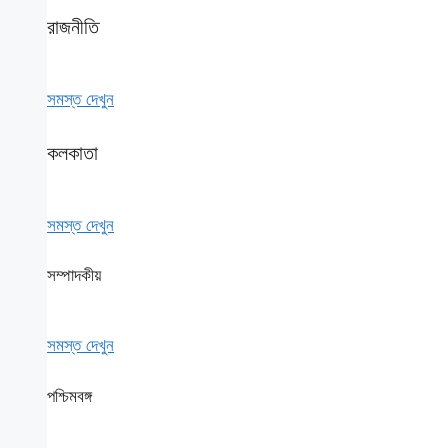
রাজনীতি
সমস্ত দেখুন
কলকাতা
সমস্ত দেখুন
সম্পাদকীয়
সমস্ত দেখুন
পশ্চিমবঙ্গ