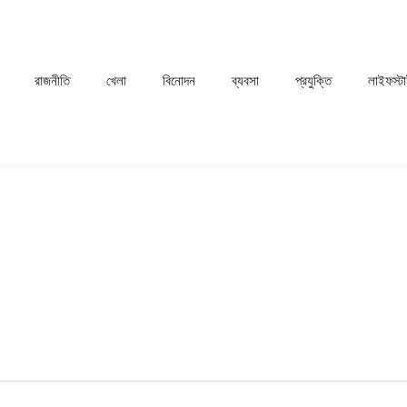
রাজনীতি
খেলা
⁠বিনোদন
ব্যবসা
প্রযুক্তি
লাইফস্ট