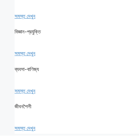
সমস্ত দেখুন
বিজ্ঞান-প্রযুক্তি
সমস্ত দেখুন
ব্যবসা-বাণিজ্য
সমস্ত দেখুন
জীবনশৈলী
সমস্ত দেখুন