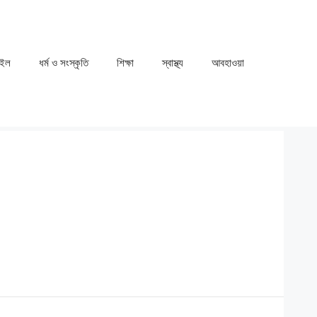
াইল
ধর্ম ও সংস্কৃতি
⁠⁠শিক্ষা
⁠⁠স্বাস্থ্য
⁠⁠আবহাওয়া