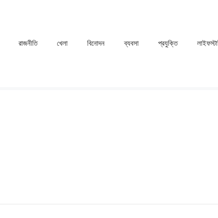
রাজনীতি
খেলা
⁠বিনোদন
ব্যবসা
প্রযুক্তি
লাইফস্ট