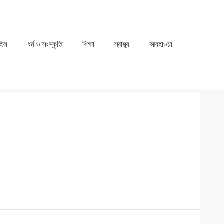
াইল
ধর্ম ও সংস্কৃতি
⁠⁠শিক্ষা
⁠⁠স্বাস্থ্য
⁠⁠আবহাওয়া