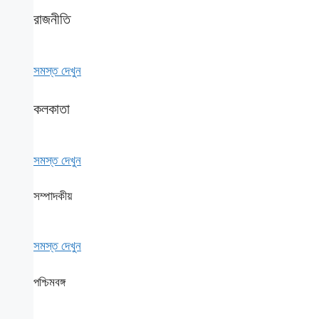
রাজনীতি
সমস্ত দেখুন
কলকাতা
সমস্ত দেখুন
সম্পাদকীয়
সমস্ত দেখুন
পশ্চিমবঙ্গ