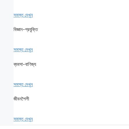
সমস্ত দেখুন
বিজ্ঞান-প্রযুক্তি
সমস্ত দেখুন
ব্যবসা-বাণিজ্য
সমস্ত দেখুন
জীবনশৈলী
সমস্ত দেখুন