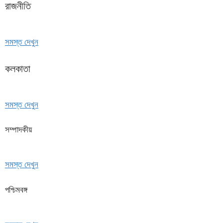
রাজনীতি
সমস্ত দেখুন
কলকাতা
সমস্ত দেখুন
সম্পাদকীয়
সমস্ত দেখুন
পশ্চিমবঙ্গ