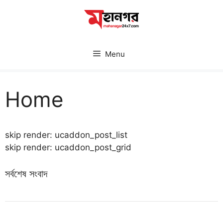
Skip
to
content
Menu
Home
skip render: ucaddon_post_list
skip render: ucaddon_post_grid
সর্বশেষ সংবাদ