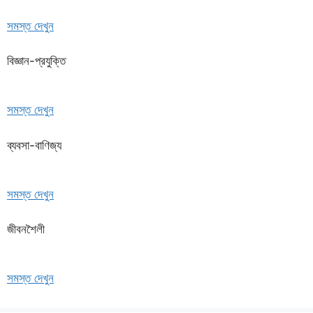
সমস্ত দেখুন
বিজ্ঞান-প্রযুক্তি
সমস্ত দেখুন
ব্যবসা-বাণিজ্য
সমস্ত দেখুন
জীবনশৈলী
সমস্ত দেখুন