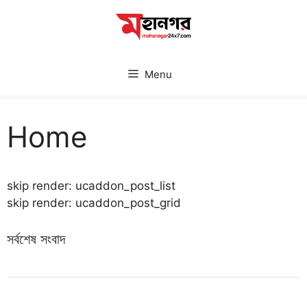
Skip
to
content
Menu
Home
skip render: ucaddon_post_list
skip render: ucaddon_post_grid
সর্বশেষ সংবাদ