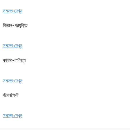
সমস্ত দেখুন
বিজ্ঞান-প্রযুক্তি
সমস্ত দেখুন
ব্যবসা-বাণিজ্য
সমস্ত দেখুন
জীবনশৈলী
সমস্ত দেখুন