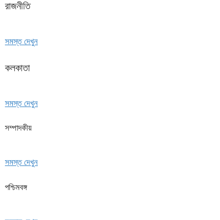
রাজনীতি
সমস্ত দেখুন
কলকাতা
সমস্ত দেখুন
সম্পাদকীয়
সমস্ত দেখুন
পশ্চিমবঙ্গ