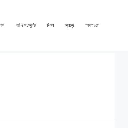
াইল
ধর্ম ও সংস্কৃতি
⁠⁠শিক্ষা
⁠⁠স্বাস্থ্য
⁠⁠আবহাওয়া