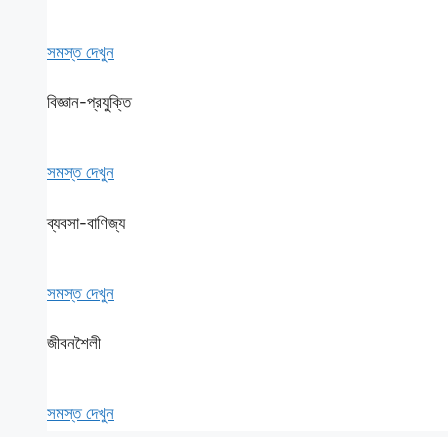
সমস্ত দেখুন
বিজ্ঞান-প্রযুক্তি
সমস্ত দেখুন
ব্যবসা-বাণিজ্য
সমস্ত দেখুন
জীবনশৈলী
সমস্ত দেখুন