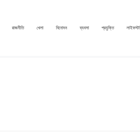
রাজনীতি
খেলা
⁠বিনোদন
ব্যবসা
প্রযুক্তি
লাইফস্ট