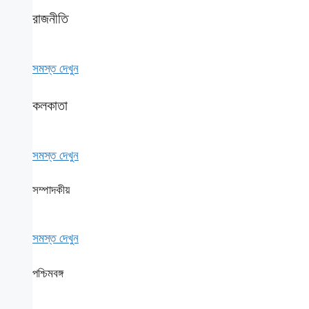
রাজনীতি
সমস্ত দেখুন
কলকাতা
সমস্ত দেখুন
সম্পাদকীয়
সমস্ত দেখুন
পশ্চিমবঙ্গ