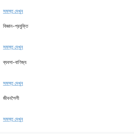
সমস্ত দেখুন
বিজ্ঞান-প্রযুক্তি
সমস্ত দেখুন
ব্যবসা-বাণিজ্য
সমস্ত দেখুন
জীবনশৈলী
সমস্ত দেখুন