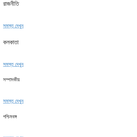
রাজনীতি
সমস্ত দেখুন
কলকাতা
সমস্ত দেখুন
সম্পাদকীয়
সমস্ত দেখুন
পশ্চিমবঙ্গ