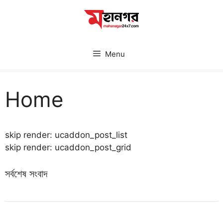
Skip
to
content
Menu
Home
skip render: ucaddon_post_list
skip render: ucaddon_post_grid
সর্বশেষ সংবাদ