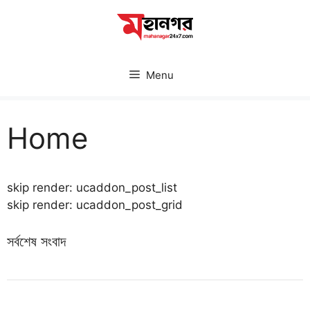
Skip
to
content
Menu
Home
skip render: ucaddon_post_list
skip render: ucaddon_post_grid
সর্বশেষ সংবাদ