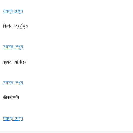
সমস্ত দেখুন
বিজ্ঞান-প্রযুক্তি
সমস্ত দেখুন
ব্যবসা-বাণিজ্য
সমস্ত দেখুন
জীবনশৈলী
সমস্ত দেখুন