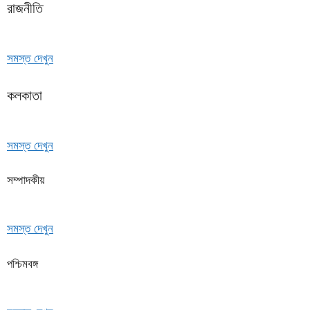
রাজনীতি
সমস্ত দেখুন
কলকাতা
সমস্ত দেখুন
সম্পাদকীয়
সমস্ত দেখুন
পশ্চিমবঙ্গ