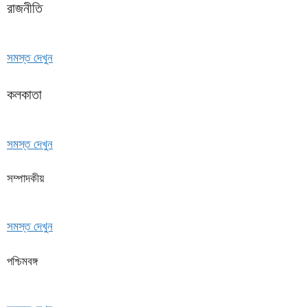
রাজনীতি
সমস্ত দেখুন
কলকাতা
সমস্ত দেখুন
সম্পাদকীয়
সমস্ত দেখুন
পশ্চিমবঙ্গ