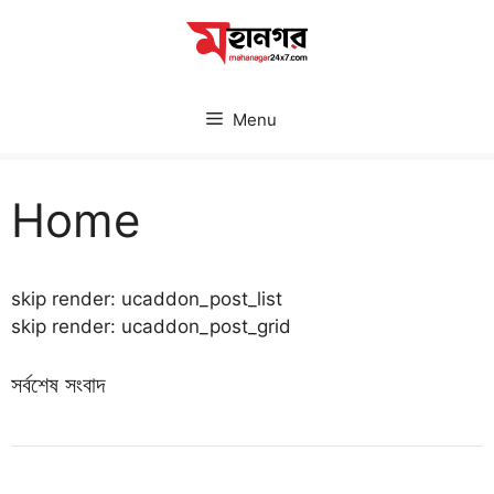
Skip
to
content
Menu
Home
skip render: ucaddon_post_list
skip render: ucaddon_post_grid
সর্বশেষ সংবাদ