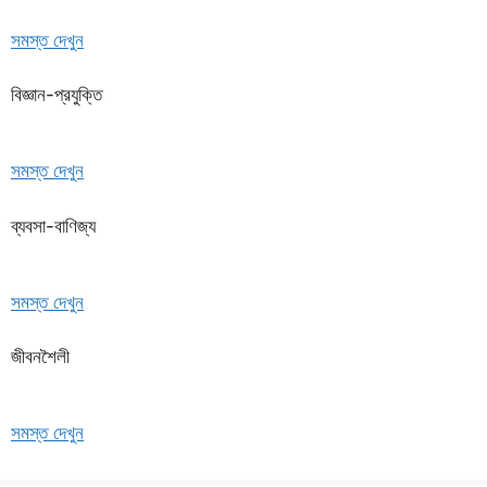
সমস্ত দেখুন
বিজ্ঞান-প্রযুক্তি
সমস্ত দেখুন
ব্যবসা-বাণিজ্য
সমস্ত দেখুন
জীবনশৈলী
সমস্ত দেখুন