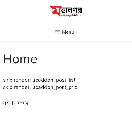
Skip
to
content
Menu
Home
skip render: ucaddon_post_list
skip render: ucaddon_post_grid
সর্বশেষ সংবাদ