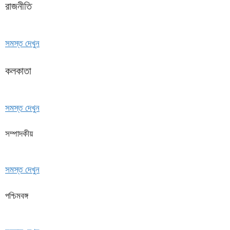
রাজনীতি
সমস্ত দেখুন
কলকাতা
সমস্ত দেখুন
সম্পাদকীয়
সমস্ত দেখুন
পশ্চিমবঙ্গ