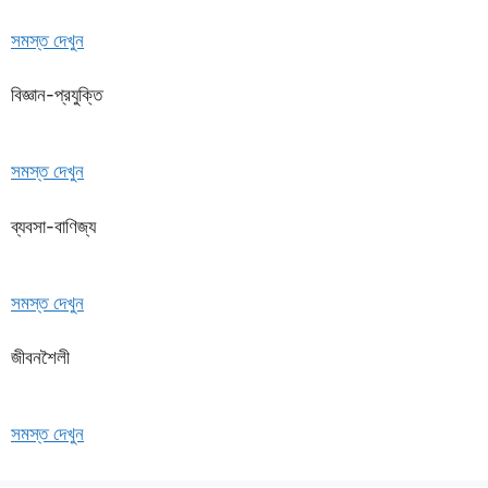
সমস্ত দেখুন
বিজ্ঞান-প্রযুক্তি
সমস্ত দেখুন
ব্যবসা-বাণিজ্য
সমস্ত দেখুন
জীবনশৈলী
সমস্ত দেখুন