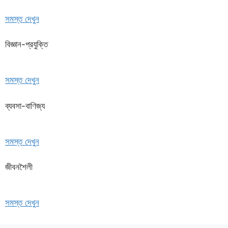
সমস্ত দেখুন
বিজ্ঞান-প্রযুক্তি
সমস্ত দেখুন
ব্যবসা-বাণিজ্য
সমস্ত দেখুন
জীবনশৈলী
সমস্ত দেখুন