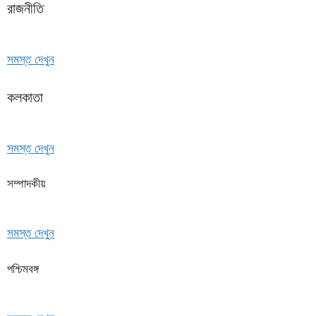
রাজনীতি
সমস্ত দেখুন
কলকাতা
সমস্ত দেখুন
সম্পাদকীয়
সমস্ত দেখুন
পশ্চিমবঙ্গ