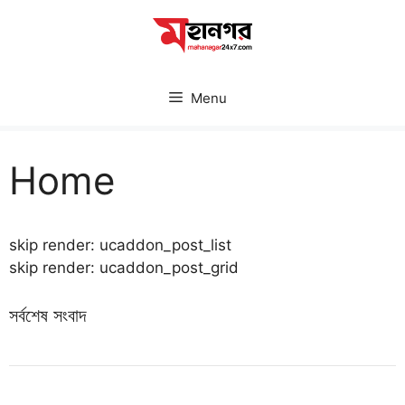
Skip
to
content
Menu
Home
skip render: ucaddon_post_list
skip render: ucaddon_post_grid
সর্বশেষ সংবাদ