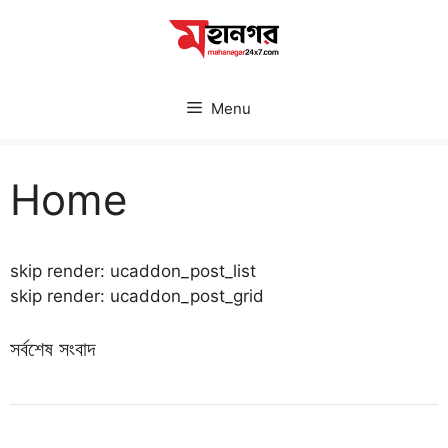
Skip
to
content
Menu
Home
skip render: ucaddon_post_list
skip render: ucaddon_post_grid
সর্বশেষ সংবাদ