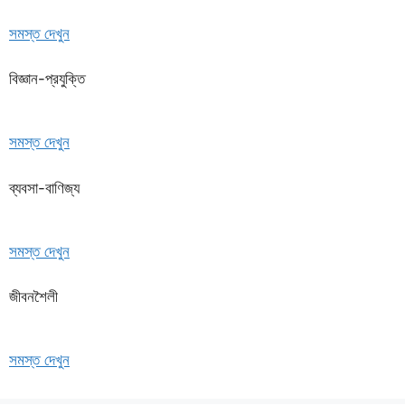
সমস্ত দেখুন
বিজ্ঞান-প্রযুক্তি
সমস্ত দেখুন
ব্যবসা-বাণিজ্য
সমস্ত দেখুন
জীবনশৈলী
সমস্ত দেখুন