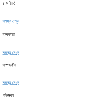
রাজনীতি
সমস্ত দেখুন
কলকাতা
সমস্ত দেখুন
সম্পাদকীয়
সমস্ত দেখুন
পশ্চিমবঙ্গ