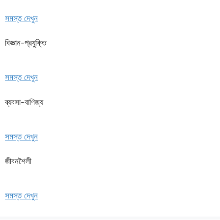
সমস্ত দেখুন
বিজ্ঞান-প্রযুক্তি
সমস্ত দেখুন
ব্যবসা-বাণিজ্য
সমস্ত দেখুন
জীবনশৈলী
সমস্ত দেখুন