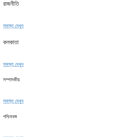
রাজনীতি
সমস্ত দেখুন
কলকাতা
সমস্ত দেখুন
সম্পাদকীয়
সমস্ত দেখুন
পশ্চিমবঙ্গ