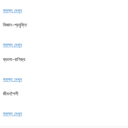
সমস্ত দেখুন
বিজ্ঞান-প্রযুক্তি
সমস্ত দেখুন
ব্যবসা-বাণিজ্য
সমস্ত দেখুন
জীবনশৈলী
সমস্ত দেখুন