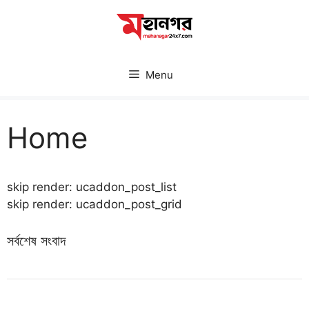
Skip
to
content
Menu
Home
skip render: ucaddon_post_list
skip render: ucaddon_post_grid
সর্বশেষ সংবাদ