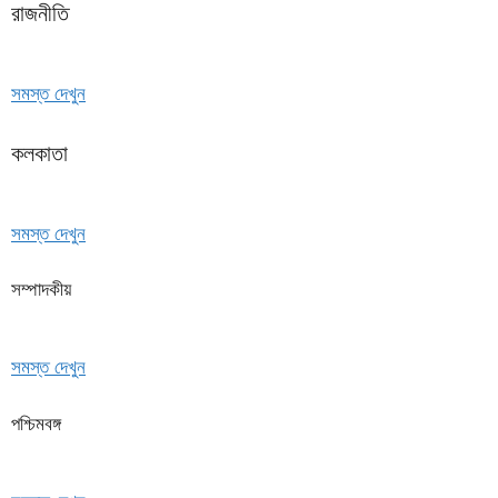
রাজনীতি
সমস্ত দেখুন
কলকাতা
সমস্ত দেখুন
সম্পাদকীয়
সমস্ত দেখুন
পশ্চিমবঙ্গ