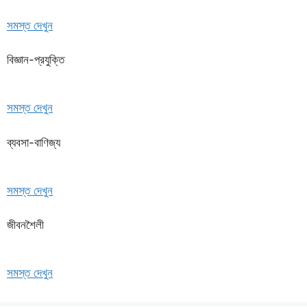
সমস্ত দেখুন
বিজ্ঞান-প্রযুক্তি
সমস্ত দেখুন
ব্যবসা-বাণিজ্য
সমস্ত দেখুন
জীবনশৈলী
সমস্ত দেখুন