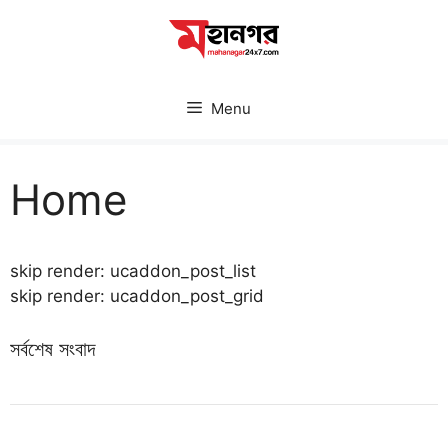
Skip
to
content
Menu
Home
skip render: ucaddon_post_list
skip render: ucaddon_post_grid
সর্বশেষ সংবাদ