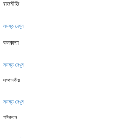
রাজনীতি
সমস্ত দেখুন
কলকাতা
সমস্ত দেখুন
সম্পাদকীয়
সমস্ত দেখুন
পশ্চিমবঙ্গ