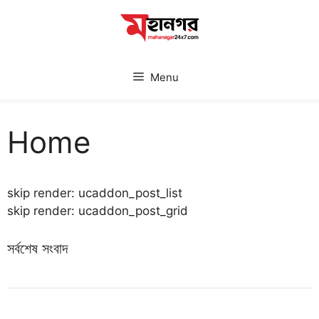
Skip
to
content
Menu
Home
skip render: ucaddon_post_list
skip render: ucaddon_post_grid
সর্বশেষ সংবাদ