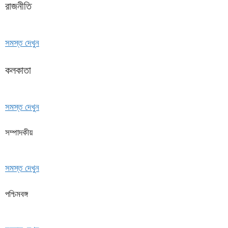
রাজনীতি
সমস্ত দেখুন
কলকাতা
সমস্ত দেখুন
সম্পাদকীয়
সমস্ত দেখুন
পশ্চিমবঙ্গ