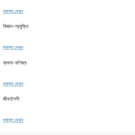
সমস্ত দেখুন
বিজ্ঞান-প্রযুক্তি
সমস্ত দেখুন
ব্যবসা-বাণিজ্য
সমস্ত দেখুন
জীবনশৈলী
সমস্ত দেখুন