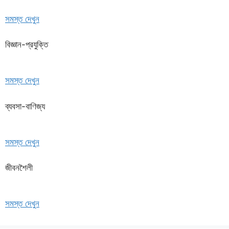
সমস্ত দেখুন
বিজ্ঞান-প্রযুক্তি
সমস্ত দেখুন
ব্যবসা-বাণিজ্য
সমস্ত দেখুন
জীবনশৈলী
সমস্ত দেখুন