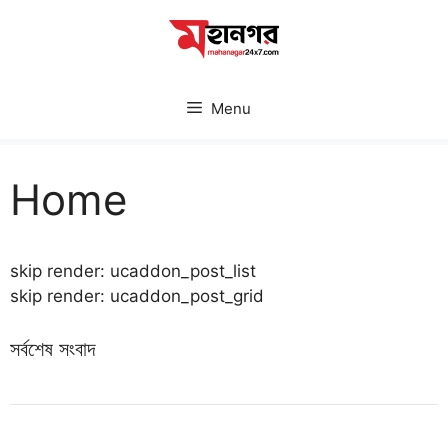
Skip
to
content
Menu
Home
skip render: ucaddon_post_list
skip render: ucaddon_post_grid
সর্বশেষ সংবাদ