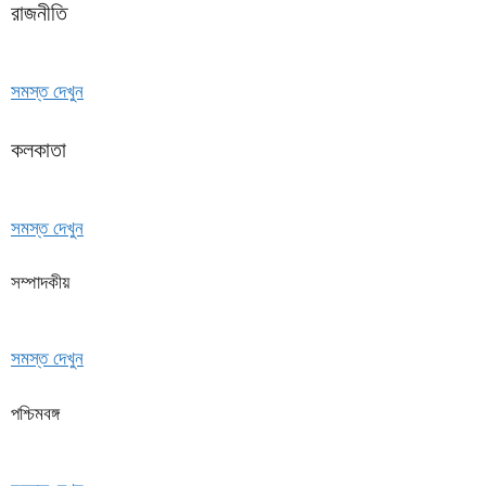
রাজনীতি
সমস্ত দেখুন
কলকাতা
সমস্ত দেখুন
সম্পাদকীয়
সমস্ত দেখুন
পশ্চিমবঙ্গ