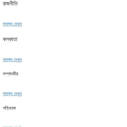
রাজনীতি
সমস্ত দেখুন
কলকাতা
সমস্ত দেখুন
সম্পাদকীয়
সমস্ত দেখুন
পশ্চিমবঙ্গ