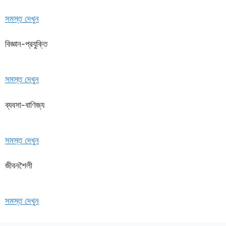
সমস্ত দেখুন
বিজ্ঞান-প্রযুক্তি
সমস্ত দেখুন
ব্যবসা-বাণিজ্য
সমস্ত দেখুন
জীবনশৈলী
সমস্ত দেখুন