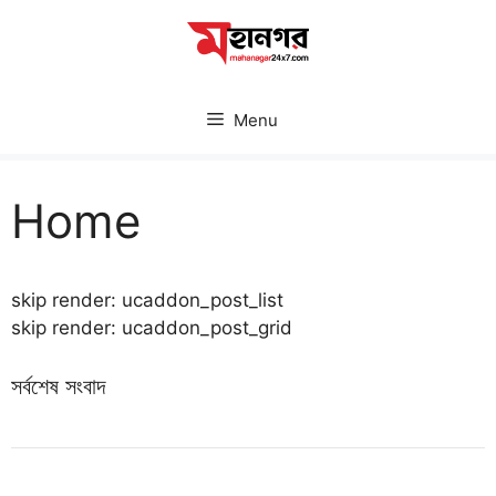
Skip
to
content
Menu
Home
skip render: ucaddon_post_list
skip render: ucaddon_post_grid
সর্বশেষ সংবাদ