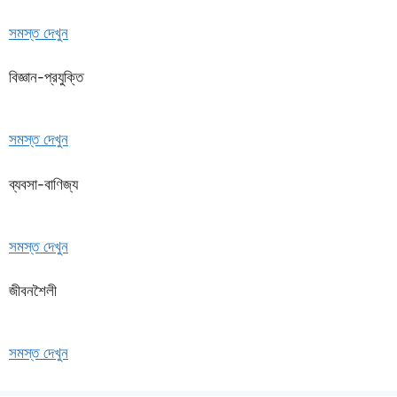
সমস্ত দেখুন
বিজ্ঞান-প্রযুক্তি
সমস্ত দেখুন
ব্যবসা-বাণিজ্য
সমস্ত দেখুন
জীবনশৈলী
সমস্ত দেখুন