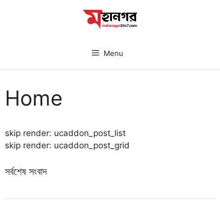
Skip
to
content
Menu
Home
skip render: ucaddon_post_list
skip render: ucaddon_post_grid
সর্বশেষ সংবাদ