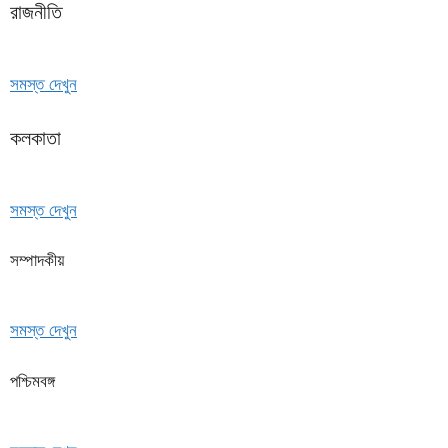
রাজনীতি
সমস্ত দেখুন
কলকাতা
সমস্ত দেখুন
সম্পাদকীয়
সমস্ত দেখুন
পশ্চিমবঙ্গ