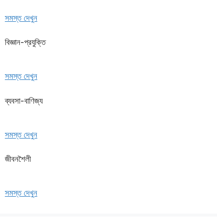
সমস্ত দেখুন
বিজ্ঞান-প্রযুক্তি
সমস্ত দেখুন
ব্যবসা-বাণিজ্য
সমস্ত দেখুন
জীবনশৈলী
সমস্ত দেখুন