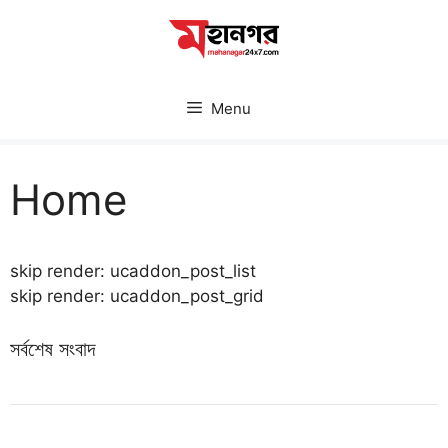
Skip
to
content
Menu
Home
skip render: ucaddon_post_list
skip render: ucaddon_post_grid
সর্বশেষ সংবাদ