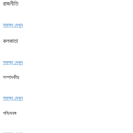
রাজনীতি
সমস্ত দেখুন
কলকাতা
সমস্ত দেখুন
সম্পাদকীয়
সমস্ত দেখুন
পশ্চিমবঙ্গ