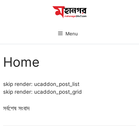
Skip
to
content
Menu
Home
skip render: ucaddon_post_list
skip render: ucaddon_post_grid
সর্বশেষ সংবাদ