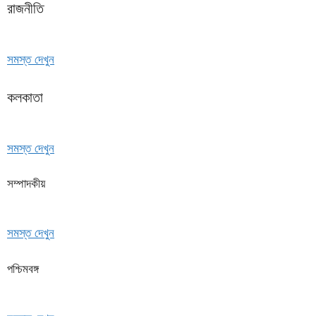
রাজনীতি
সমস্ত দেখুন
কলকাতা
সমস্ত দেখুন
সম্পাদকীয়
সমস্ত দেখুন
পশ্চিমবঙ্গ