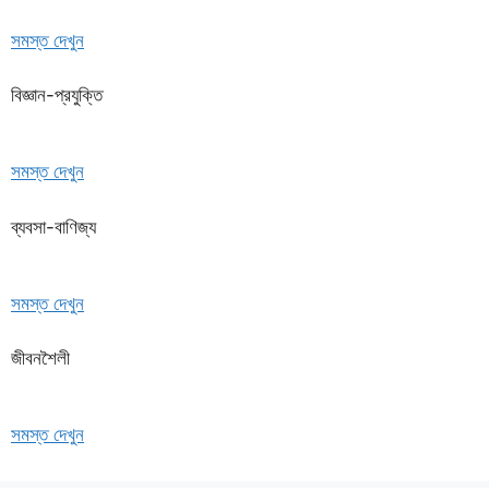
সমস্ত দেখুন
বিজ্ঞান-প্রযুক্তি
সমস্ত দেখুন
ব্যবসা-বাণিজ্য
সমস্ত দেখুন
জীবনশৈলী
সমস্ত দেখুন