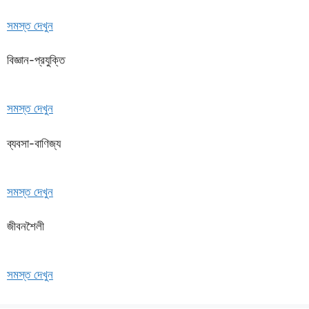
সমস্ত দেখুন
বিজ্ঞান-প্রযুক্তি
সমস্ত দেখুন
ব্যবসা-বাণিজ্য
সমস্ত দেখুন
জীবনশৈলী
সমস্ত দেখুন