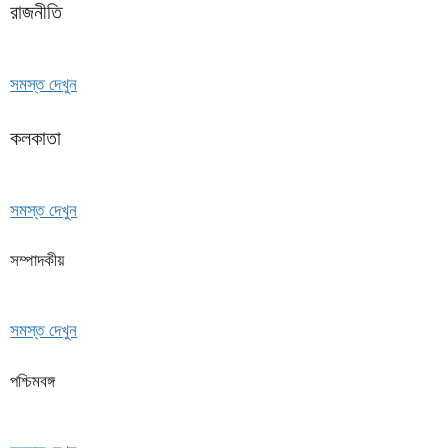
রাজনীতি
সমস্ত দেখুন
কলকাতা
সমস্ত দেখুন
সম্পাদকীয়
সমস্ত দেখুন
পশ্চিমবঙ্গ