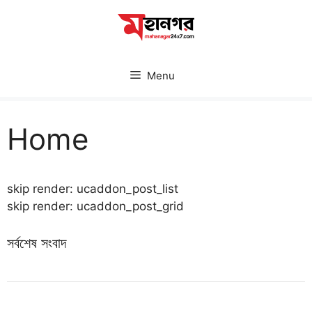
Skip
to
content
Menu
Home
skip render: ucaddon_post_list
skip render: ucaddon_post_grid
সর্বশেষ সংবাদ