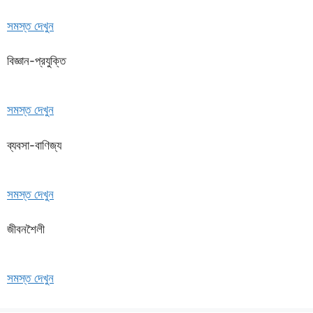
সমস্ত দেখুন
বিজ্ঞান-প্রযুক্তি
সমস্ত দেখুন
ব্যবসা-বাণিজ্য
সমস্ত দেখুন
জীবনশৈলী
সমস্ত দেখুন