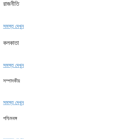
রাজনীতি
সমস্ত দেখুন
কলকাতা
সমস্ত দেখুন
সম্পাদকীয়
সমস্ত দেখুন
পশ্চিমবঙ্গ