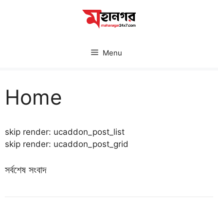
Skip
to
content
Menu
Home
skip render: ucaddon_post_list
skip render: ucaddon_post_grid
সর্বশেষ সংবাদ