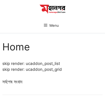
Skip
to
content
Menu
Home
skip render: ucaddon_post_list
skip render: ucaddon_post_grid
সর্বশেষ সংবাদ