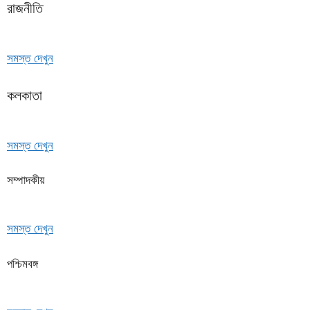
রাজনীতি
সমস্ত দেখুন
কলকাতা
সমস্ত দেখুন
সম্পাদকীয়
সমস্ত দেখুন
পশ্চিমবঙ্গ