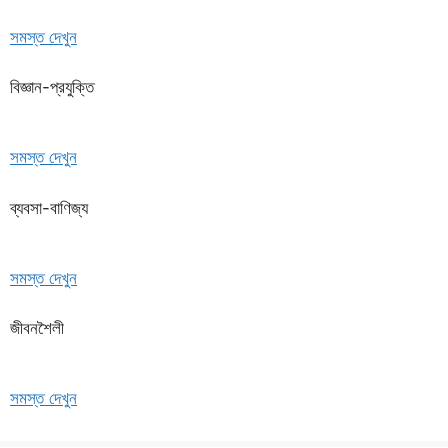
সমস্ত দেখুন
বিজ্ঞান-প্রযুক্তি
সমস্ত দেখুন
ব্যবসা-বাণিজ্য
সমস্ত দেখুন
জীবনশৈলী
সমস্ত দেখুন