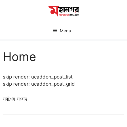
Skip
to
content
Menu
Home
skip render: ucaddon_post_list
skip render: ucaddon_post_grid
সর্বশেষ সংবাদ