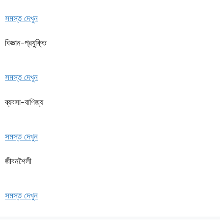
সমস্ত দেখুন
বিজ্ঞান-প্রযুক্তি
সমস্ত দেখুন
ব্যবসা-বাণিজ্য
সমস্ত দেখুন
জীবনশৈলী
সমস্ত দেখুন