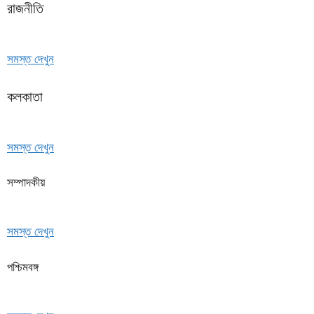
রাজনীতি
সমস্ত দেখুন
কলকাতা
সমস্ত দেখুন
সম্পাদকীয়
সমস্ত দেখুন
পশ্চিমবঙ্গ