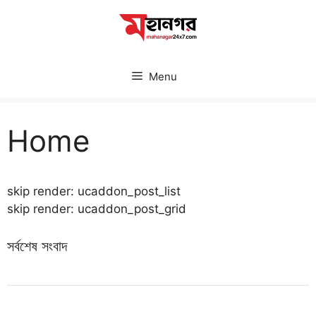
Skip
to
content
Menu
Home
skip render: ucaddon_post_list
skip render: ucaddon_post_grid
সর্বশেষ সংবাদ