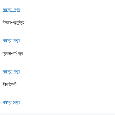
সমস্ত দেখুন
বিজ্ঞান-প্রযুক্তি
সমস্ত দেখুন
ব্যবসা-বাণিজ্য
সমস্ত দেখুন
জীবনশৈলী
সমস্ত দেখুন