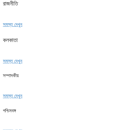
রাজনীতি
সমস্ত দেখুন
কলকাতা
সমস্ত দেখুন
সম্পাদকীয়
সমস্ত দেখুন
পশ্চিমবঙ্গ