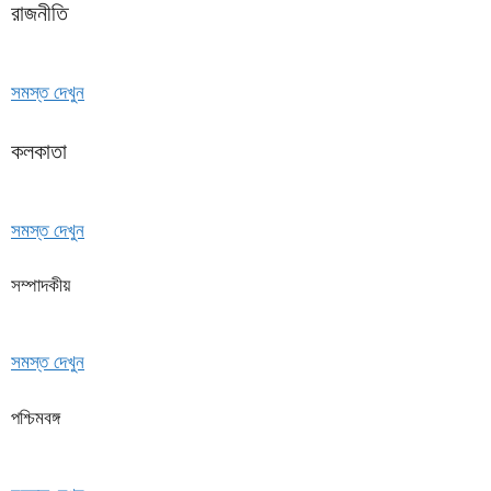
রাজনীতি
সমস্ত দেখুন
কলকাতা
সমস্ত দেখুন
সম্পাদকীয়
সমস্ত দেখুন
পশ্চিমবঙ্গ