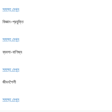
সমস্ত দেখুন
বিজ্ঞান-প্রযুক্তি
সমস্ত দেখুন
ব্যবসা-বাণিজ্য
সমস্ত দেখুন
জীবনশৈলী
সমস্ত দেখুন