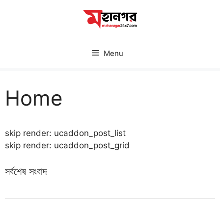
Skip
to
content
Menu
Home
skip render: ucaddon_post_list
skip render: ucaddon_post_grid
সর্বশেষ সংবাদ