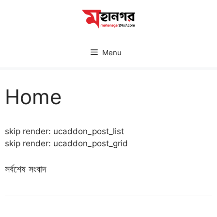
Skip
to
content
Menu
Home
skip render: ucaddon_post_list
skip render: ucaddon_post_grid
সর্বশেষ সংবাদ