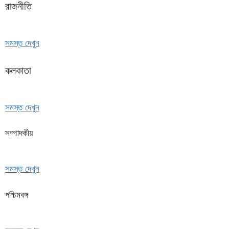
রাজনীতি
সমস্ত দেখুন
কলকাতা
সমস্ত দেখুন
সম্পাদকীয়
সমস্ত দেখুন
পশ্চিমবঙ্গ