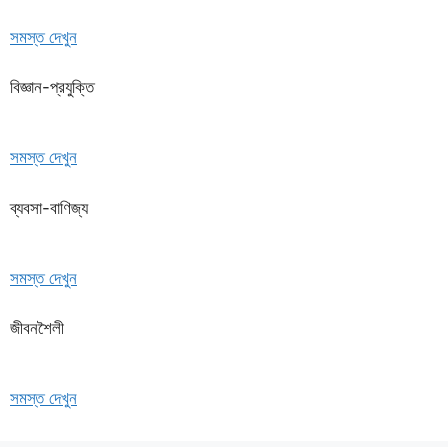
সমস্ত দেখুন
বিজ্ঞান-প্রযুক্তি
সমস্ত দেখুন
ব্যবসা-বাণিজ্য
সমস্ত দেখুন
জীবনশৈলী
সমস্ত দেখুন