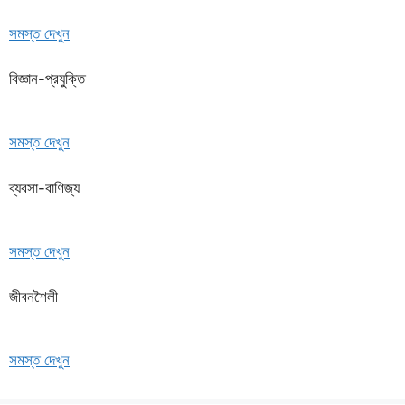
সমস্ত দেখুন
বিজ্ঞান-প্রযুক্তি
সমস্ত দেখুন
ব্যবসা-বাণিজ্য
সমস্ত দেখুন
জীবনশৈলী
সমস্ত দেখুন