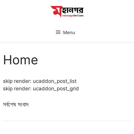
Skip
to
content
Menu
Home
skip render: ucaddon_post_list
skip render: ucaddon_post_grid
সর্বশেষ সংবাদ