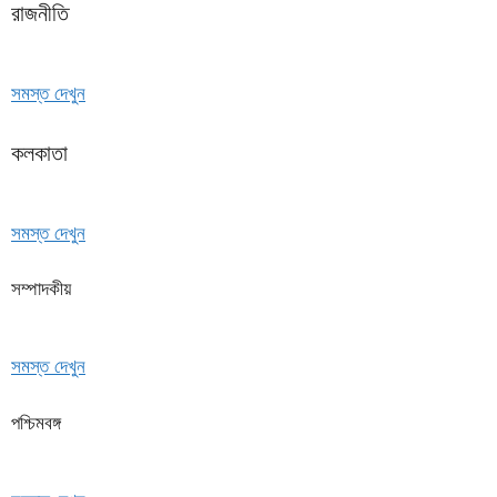
রাজনীতি
সমস্ত দেখুন
কলকাতা
সমস্ত দেখুন
সম্পাদকীয়
সমস্ত দেখুন
পশ্চিমবঙ্গ